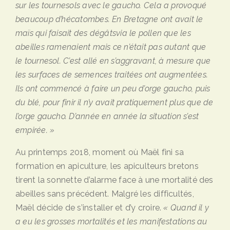
sur les tournesols avec le gaucho. Cela a provoqué
beaucoup d
’h
écatombes. En Bretagne ont avait le
ma
ï
s qui faisait des dégâts
via le pollen que les
abeilles
ram
e
n
aient mais ce n
’
était pas autant que
le tournesol. C
’
est all
é
en s’
aggravant, à mesure que
les surfaces de semences traitées ont augmenté
es.
Ils ont commencé à faire un peu d
’
orge gaucho, puis
du blé, pour finir il n
’
y avait pratiquement plus que de
l
’
orge gaucho. D
’ann
é
e en ann
ée la situation s
’
est
empirée
. »
Au printemps 2018, moment où Maël fini sa
formation en apiculture, les apiculteurs bretons
tirent la sonnette d’alarme face à une mortalité des
abeilles sans précédent. Malgré les difficultés,
Maël décide de s’installer et d’y croire.
« Quand il y
a eu les grosses mortalités et les manifestations au