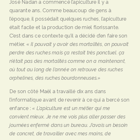
José Nadan a commencé l’apiculture il y a
quarante ans. Comme beaucoup de gens à
l’époque, il possédait quelques ruches, l’apiculture
était facile et la production de miel florissante.
C’est dans ce contexte qu’il a décidé d’en faire son
métier. «
Il pouvait y avoir des mortalités, on pouvait
perdre des ruches mais ça restait très ponctuel. ça
n’était pas des mortalités comme on a maintenant,
où tout au long de l’année on retrouve des ruches
orphelines, des ruches bourdonneuses.»
De son côté Maël a travaillé dix ans dans
l’informatique avant de revenir à ce qui a bercé son
enfance :
« L’
apiculture est un métier qui me
convient mieux. Je ne me vois plus aller passer des
journé
es enferm
é dans un bureau. J
’
avais un besoin
de concret, de travailler avec mes mains,
d
e