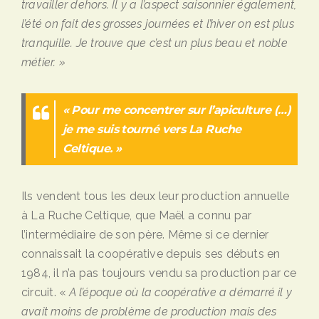
travailler dehors. Il y a l
’
aspect saisonnier également,
l’é
t
é on fait des grosses journées et l
’
hiver on est plus
tranquille. Je trouve que c
’
est un plus beau et noble
mé
tier. »
« Pour me concentrer sur l’apiculture (…)
je me suis tourné vers La Ruche
Celtique. »
Ils vendent tous les deux leur production annuelle
à La Ruche Celtique, que Maël a connu par
l’intermédiaire de son père. Même si ce dernier
connaissait la coopérative depuis ses débuts en
1984, il n’a pas toujours vendu sa production par ce
circuit. «
A l’époque où la coopérative a démarré il y
avait moins de problème de production mais des