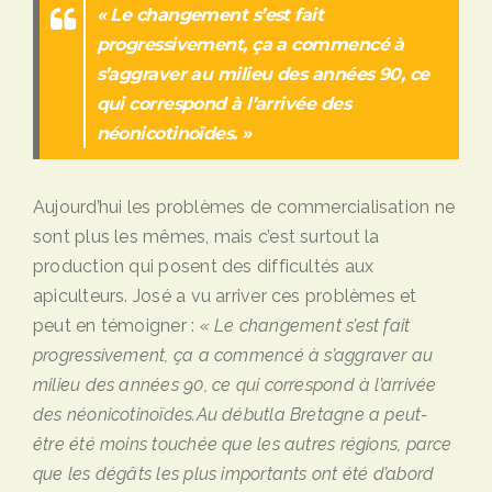
« Le changement s’est fait
progressivement, ça a commencé à
s’aggraver au milieu des années 90, ce
qui correspond à l’arrivée des
néonicotinoïdes. »
Aujourd’hui les problèmes de commercialisation ne
sont plus les mêmes, mais c’est surtout la
production qui posent des difficultés aux
apiculteurs. José a vu arriver ces problèmes et
peut en témoigner :
«
Le changement s
’
est fait
progressivement,
ç
a a commencé à
s’
aggraver
au
milieu des
ann
ées 90, ce qui
correspond
à
l’
arriv
ée
des né
onicotino
ï
des.
Au début
la Bretagne a peut-
être é
t
é moins touchée que les autres régions, parce
que les dé
gâ
ts les plus importants ont é
té d’
abord