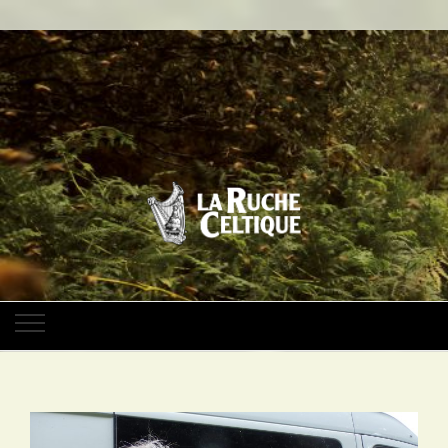
La Ruche
Coopérative d'apiculteurs bretons et du Grand-Ouest
Celtique,
coopérativ
d'apiculteur